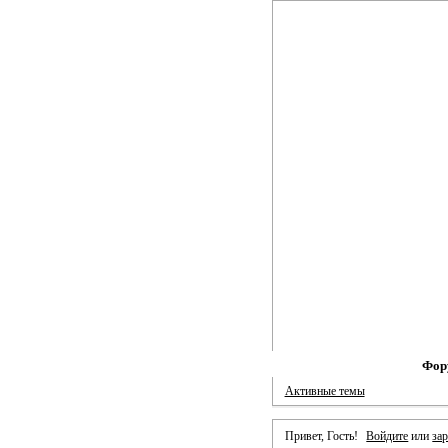
Фор
Активные темы
Привет, Гость!
Войдите
или
за