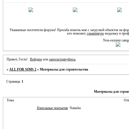
Уважаемые посетители форума! Просьба помочь мне с загрузкой объектов на фо
кто поможет,
гарантирую
медальку в проф
Non-existent categ
Привет, Гость!
Войдите
или
зарегистрируйтесь
.
»
ALL FOR SIMS 2
»
Материалы для строительства
Страница:
1
Материалы для строи
Тема
Отв
Напольные покрытия
Natasha