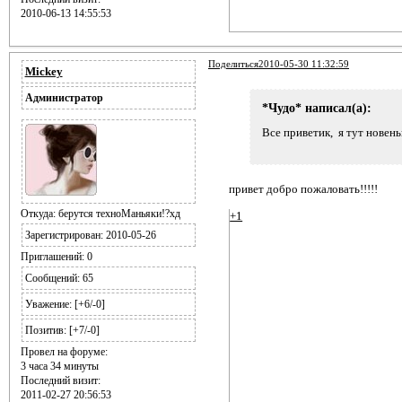
2010-06-13 14:55:53
Поделиться
2010-05-30 11:32:59
Mickey
Администратор
*Чудо* написал(а):
Все приветик, я тут новень
привет добро пожаловать!!!!!
Откуда:
берутся техноМаньяки!?хд
+1
Зарегистрирован
: 2010-05-26
Приглашений:
0
Сообщений:
65
Уважение:
[+6/-0]
Позитив:
[+7/-0]
Провел на форуме:
3 часа 34 минуты
Последний визит:
2011-02-27 20:56:53