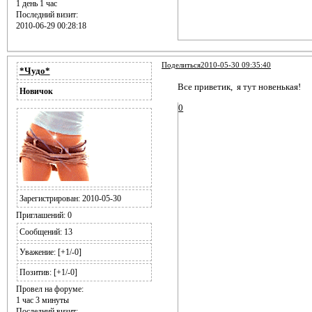
1 день 1 час
Последний визит:
2010-06-29 00:28:18
Поделиться
2010-05-30 09:35:40
*Чудо*
Все приветик, я тут новенькая!
Новичок
0
Зарегистрирован
: 2010-05-30
Приглашений:
0
Сообщений:
13
Уважение:
[+1/-0]
Позитив:
[+1/-0]
Провел на форуме:
1 час 3 минуты
Последний визит: