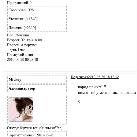
Приглашений:
0
Сообщений:
326
Уважение:
[+16/-0]
Позитив:
[+23/-0]
Пол:
Женский
Возраст:
32
[1993-08-10]
Провел на форуме:
1 день 1 час
Последний визит:
2010-06-29 00:28:18
Поделиться
2010-06-20 18:12:12
Mickey
народ привет!!!!
Администратор
помогите! у меня симка нарожала з
0
Откуда:
берутся техноМаньяки!?хд
Зарегистрирован
: 2010-05-26