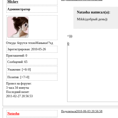
Mickey
Администратор
Natasha написал(а):
Mikkiдобрый день))
=)))
Откуда:
берутся техноМаньяки!?хд
0
Зарегистрирован
: 2010-05-26
Приглашений:
0
Сообщений:
65
Уважение:
[+6/-0]
Позитив:
[+7/-0]
Провел на форуме:
3 часа 34 минуты
Последний визит:
2011-02-27 20:56:53
Поделиться
2010-06-03 20:56:58
Natasha