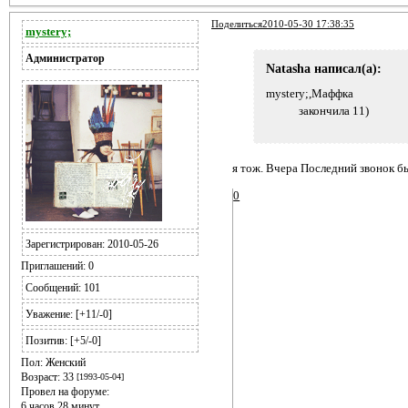
Поделиться
2010-05-30 17:38:35
mystery;
Администратор
Natasha написал(а):
mystery;,Маффка
закончила 11)
я тож. Вчера Последний звонок б
0
Зарегистрирован
: 2010-05-26
Приглашений:
0
Сообщений:
101
Уважение:
[+11/-0]
Позитив:
[+5/-0]
Пол:
Женский
Возраст:
33
[1993-05-04]
Провел на форуме:
6 часов 28 минут