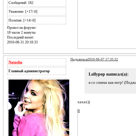
Сообщений:
182
Уважение:
[+17/-0]
Позитив:
[+14/-0]
Провел на форуме:
18 часов 2 минуты
Последний визит:
2010-08-31 20:18:33
Поделиться
2010-06-07 17:35:52
Natasha
Главный администратор
Lollypop написал(а):
я со спины как негр! (Подж
хахах))
0