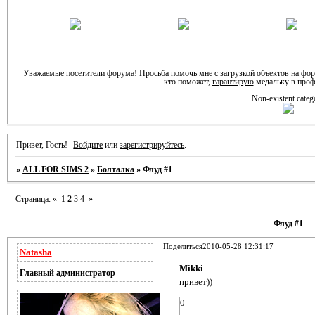
Уважаемые посетители форума! Просьба помочь мне с загрузкой объектов на фо
кто поможет,
гарантирую
медальку в проф
Non-existent categ
Привет, Гость!
Войдите
или
зарегистрируйтесь
.
»
ALL FOR SIMS 2
»
Болталка
»
Флуд #1
Страница:
«
1
2
3
4
»
Флуд #1
Поделиться
2010-05-28 12:31:17
Natasha
Mikki
Главный администратор
привет))
0