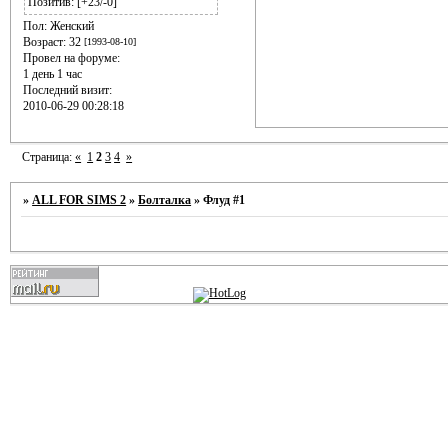
Позитив:
[+23/-0]
Пол:
Женский
Возраст:
32
[1993-08-10]
Провел на форуме:
1 день 1 час
Последний визит:
2010-06-29 00:28:18
Страница:
«
1
2
3
4
»
»
ALL FOR SIMS 2
»
Болталка
»
Флуд #1