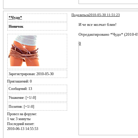
Поделиться
2010-05-30 11:51:23
*Чудо*
И че все молчат блин!
Новичок
Отредактировано *Чудо* (2010-05
0
Зарегистрирован
: 2010-05-30
Приглашений:
0
Сообщений:
13
Уважение:
[+1/-0]
Позитив:
[+1/-0]
Провел на форуме:
1 час 3 минуты
Последний визит:
2010-06-13 14:55:53