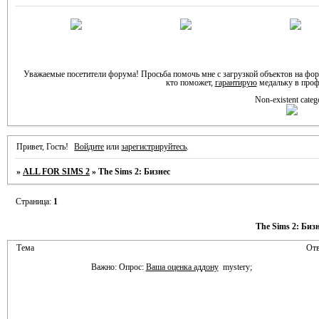
Уважаемые посетители форума! Просьба помочь мне с загрузкой объектов на фо
кто поможет,
гарантирую
медальку в проф
Non-existent categ
Привет, Гость!
Войдите
или
зарегистрируйтесь
.
»
ALL FOR SIMS 2
»
The Sims 2: Бизнес
Страница:
1
The Sims 2: Биз
Тема
Отв
Важно:
Опрос:
Ваша оценка аддону
mystery;