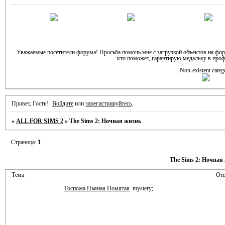
Уважаемые посетители форума! Просьба помочь мне с загрузкой объектов на фо
кто поможет,
гарантирую
медальку в проф
Non-existent categ
Привет, Гость!
Войдите
или
зарегистрируйтесь
.
»
ALL FOR SIMS 2
»
The Sims 2: Ночная жизнь
Страница:
1
The Sims 2: Ночная
Тема
Отв
Госпожа Пьяная Помятая
mystery;