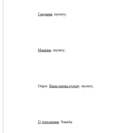
Свидания
mystery;
Машины
mystery;
Опрос:
Ваша оценка аддону
mystery;
О дополнении
Natasha