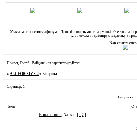
Уважаемые посетители форума! Просьба помочь мне с загрузкой объектов на фо
кто поможет,
гарантирую
медальку в проф
Non-existent categ
Привет, Гость!
Войдите
или
зарегистрируйтесь
.
»
ALL FOR SIMS 2
»
Вопросы
Страница:
1
Вопросы
Тема
Отв
Ваши вопросы
Natasha
[
1
2
]