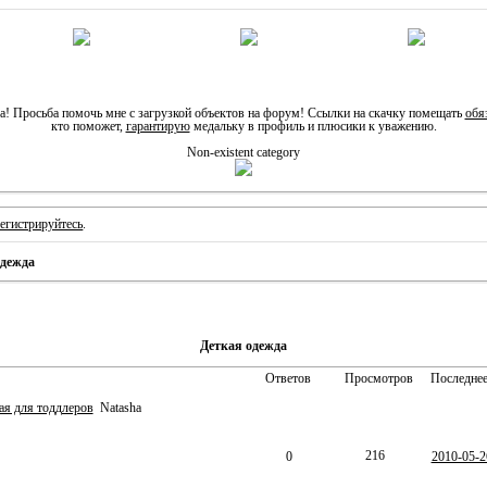
! Просьба помочь мне с загрузкой объектов на форум! Ссылки на скачку помещать
обя
кто поможет,
гарантирую
медальку в профиль и плюсики к уважению.
Non-existent category
регистрируйтесь
.
одежда
Деткая одежда
Ответов
Просмотров
Последнее
я для тоддлеров
Natasha
216
0
2010-05-2