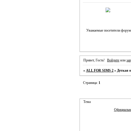
Уважаемые посетители форума
Привет, Гость!
Войдите
или
за
»
ALL FOR SIMS 2
»
Деткая 
Страница:
1
Тема
Официальна