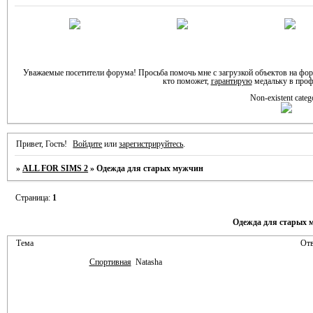
Уважаемые посетители форума! Просьба помочь мне с загрузкой объектов на фо
кто поможет,
гарантирую
медальку в проф
Non-existent categ
Привет, Гость!
Войдите
или
зарегистрируйтесь
.
»
ALL FOR SIMS 2
»
Одежда для старых мужчин
Страница:
1
Одежда для старых 
Тема
Отв
Спортивная
Natasha