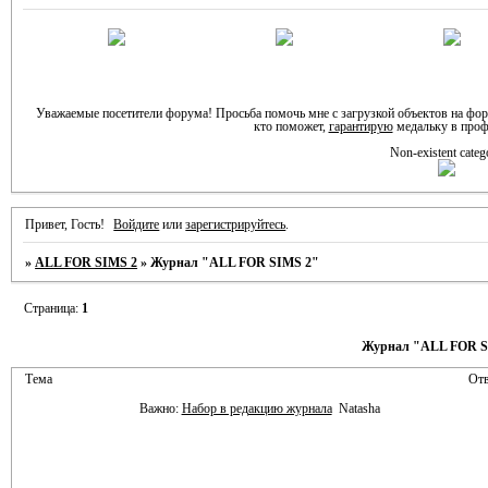
Уважаемые посетители форума! Просьба помочь мне с загрузкой объектов на фо
кто поможет,
гарантирую
медальку в проф
Non-existent categ
Привет, Гость!
Войдите
или
зарегистрируйтесь
.
»
ALL FOR SIMS 2
»
Журнал "ALL FOR SIMS 2"
Страница:
1
Журнал "ALL FOR S
Тема
Отв
Важно:
Набор в редакцию журнала
Natasha