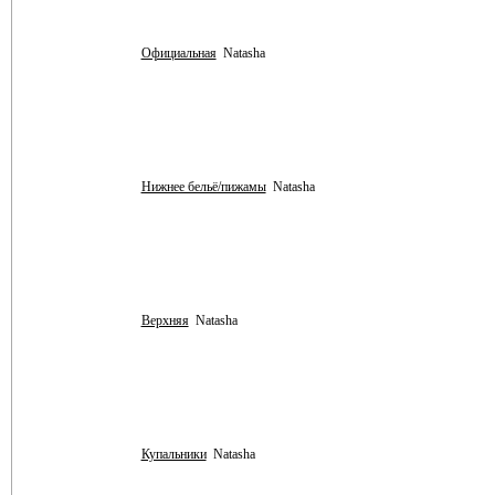
Официальная
Natasha
Нижнее бельё/пижамы
Natasha
Верхняя
Natasha
Купальники
Natasha