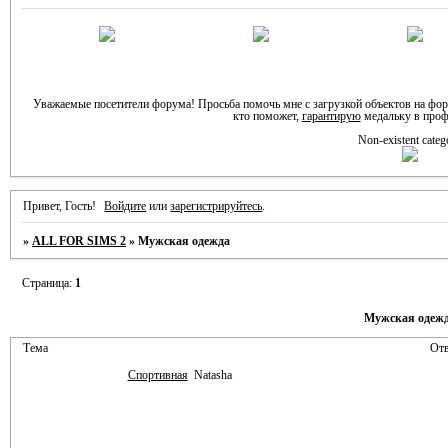
Уважаемые посетители форума! Просьба помочь мне с загрузкой объектов на фо
кто поможет,
гарантирую
медальку в проф
Non-existent categ
Привет, Гость!
Войдите
или
зарегистрируйтесь
.
»
ALL FOR SIMS 2
»
Мужская одежда
Страница:
1
Мужская одеж
Тема
Отв
Спортивная
Natasha