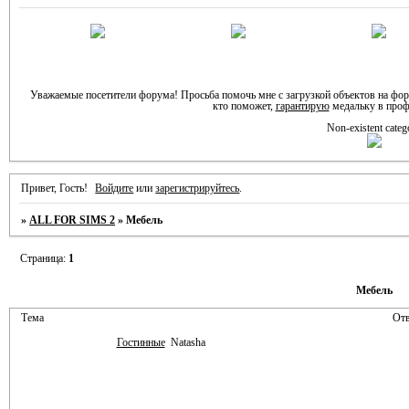
Уважаемые посетители форума! Просьба помочь мне с загрузкой объектов на фо
кто поможет,
гарантирую
медальку в проф
Non-existent categ
Привет, Гость!
Войдите
или
зарегистрируйтесь
.
»
ALL FOR SIMS 2
»
Мебель
Страница:
1
Мебель
Тема
Отв
Гостинные
Natasha