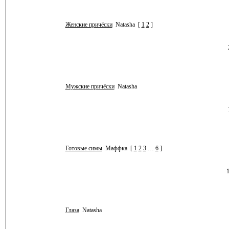
Женские причёски
Natasha
[
1
2
]
Мужские причёски
Natasha
Готовые симы
Маффка
[
1
2
3
…
6
]
Глаза
Natasha