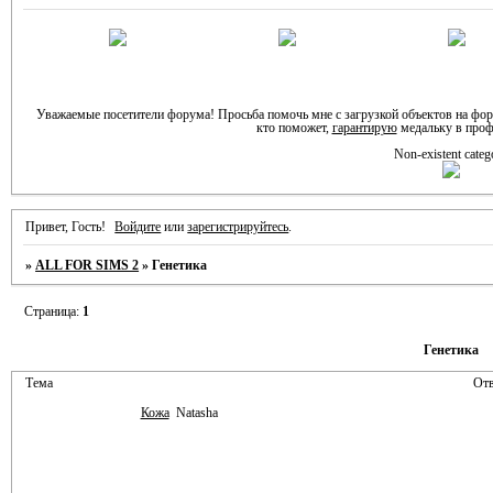
Уважаемые посетители форума! Просьба помочь мне с загрузкой объектов на фо
кто поможет,
гарантирую
медальку в проф
Non-existent categ
Привет, Гость!
Войдите
или
зарегистрируйтесь
.
»
ALL FOR SIMS 2
»
Генетика
Страница:
1
Генетика
Тема
Отв
Кожа
Natasha