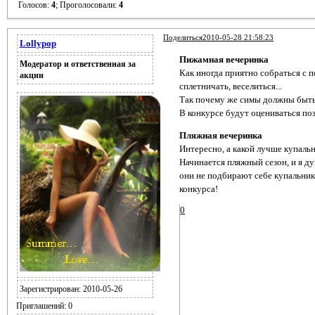
Голосов:
4
;
Проголосовали:
4
Поделиться
2010-05-28 21:58:23
Lollypop
Пижамная вечеринка
Модератор и ответственная за
Как иногда приятно собраться с п
акции
сплетничать, веселиться...
Так почему же симы должны быть
В конкурсе будут оцениваться поз
Пляжная вечеринка
Интересно, а какой лучше купаль
Начинается пляжный сезон, и я ду
они не подбирают себе купальник
конкурса!
0
Зарегистрирован
: 2010-05-26
Приглашений:
0