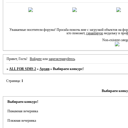
Уважаемые посетители форума! Просьба помочь мне с загрузкой объектов на фо
кто поможет,
гарантирую
медальку в проф
Non-existent categ
Привет, Гость!
Войдите
или
зарегистрируйтесь
.
»
ALL FOR SIMS 2
»
Архив
»
Выбираем конкурс!
Страница:
1
Выбираем конку
Выбираем конкурс!
Пижамная вечеринка
Пляжная вечеринка