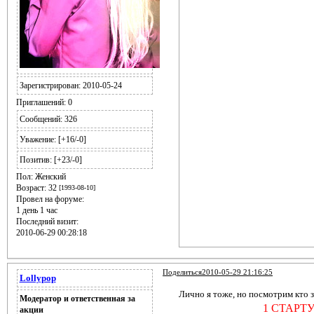
Зарегистрирован
: 2010-05-24
Приглашений:
0
Сообщений:
326
Уважение:
[+16/-0]
Позитив:
[+23/-0]
Пол:
Женский
Возраст:
32
[1993-08-10]
Провел на форуме:
1 день 1 час
Последний визит:
2010-06-29 00:28:18
Поделиться
2010-05-29 21:16:25
Lollypop
Лично я тоже, но посмотрим кто з
Модератор и ответственная за
1 СТАРТ
акции